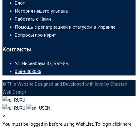
Блог
История нашего ульпана
Работать с Нами
Помощь с репатриацией и статусом в Израиле
Вопросы про иврит
Контакты
Ул. Нисенбаум 37, Бат-Ям
058-6368086
© This Website Designed and Developed with love by Cheetah
Web Design
RU
RU
EN
×
You must be logged in before using WishList. To login click
here