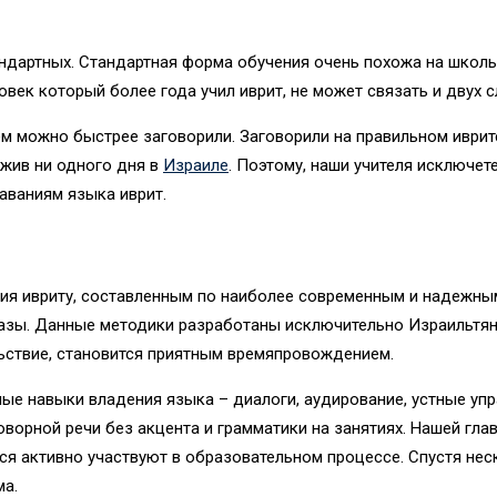
ндартных. Стандартная форма обучения очень похожа на школьн
век который более года учил иврит, не может связать и двух с
м можно быстрее заговорили. Заговорили на правильном иврите
ожив ни одного дня в
Израиле
. Поэтому, наши учителя исключе
аваниям языка иврит.
ния ивриту, составленным по наиболее современным и надежн
 базы. Данные методики разработаны исключительно Израильтян
ьствие, становится приятным времяпровождением.
ные навыки владения языка – диалоги, аудирование, устные уп
ворной речи без акцента и грамматики на занятиях. Нашей гла
я активно участвуют в образовательном процессе. Спустя неск
ма.