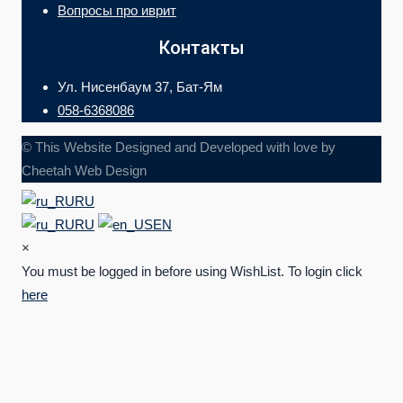
Вопросы про иврит
Контакты
Ул. Нисенбаум 37, Бат-Ям
058-6368086
© This Website Designed and Developed with love by
Cheetah Web Design
RU
RU
EN
×
You must be logged in before using WishList. To login click
here