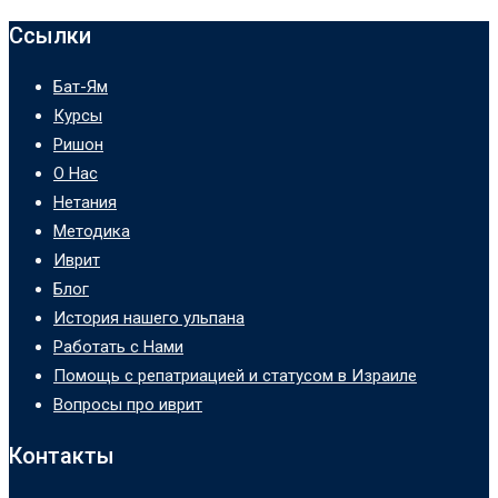
Ссылки
Бат-Ям
Курсы
Ришон
О Нас
Нетания
Методика
Иврит
Блог
История нашего ульпана
Работать с Нами
Помощь с репатриацией и статусом в Израиле
Вопросы про иврит
Контакты