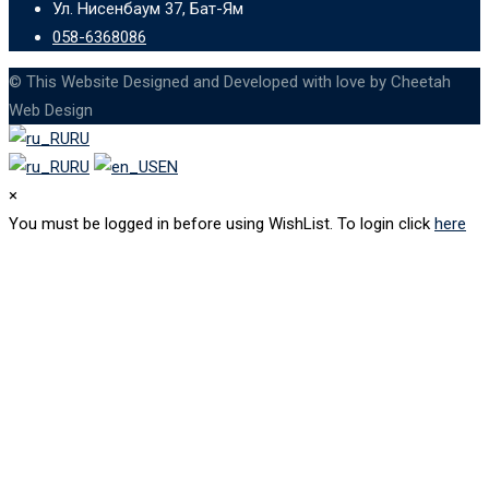
Ул. Нисенбаум 37, Бат-Ям
058-6368086
© This Website Designed and Developed with love by Cheetah
Web Design
RU
RU
EN
×
You must be logged in before using WishList. To login click
here