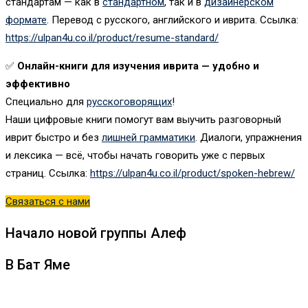
стандартам — как в
стандартном
, так и в
дизайнерском
формате
. Перевод с русского, английского и иврита. Ссылка:
https://ulpan4u.co.il/product/resume-standard/
✅
Онлайн-книги для изучения иврита — удобно и
эффективно
Специально для
русскоговорящих
!
Наши цифровые книги помогут вам выучить разговорный
иврит быстро и без
лишней грамматики
. Диалоги, упражнения
и лексика — всё, чтобы начать говорить уже с первых
страниц. Ссылка:
https://ulpan4u.co.il/product/spoken-hebrew/
Связаться с нами
Начало новой группы Алеф
В Бат Яме