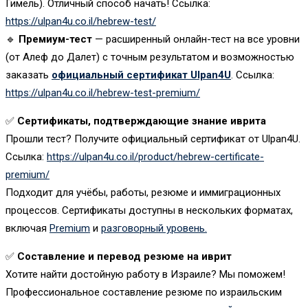
Гимель). Отличный способ начать! Ссылка:
https://ulpan4u.co.il/hebrew-test/
🔹
Премиум-тест
— расширенный онлайн-тест на все уровни
(от Алеф до Далет) с точным результатом и возможностью
заказать
официальный сертификат Ulpan4U
. Ссылка:
https://ulpan4u.co.il/hebrew-test-premium/
✅
Сертификаты, подтверждающие знание иврита
Прошли тест? Получите официальный сертификат от Ulpan4U.
Ссылка:
https://ulpan4u.co.il/product/hebrew-certificate-
premium/
Подходит для учёбы, работы, резюме и иммиграционных
процессов. Сертификаты доступны в нескольких форматах,
включая
Premium
и
разговорный уровень.
✅
Составление и перевод резюме на иврит
Хотите найти достойную работу в Израиле? Мы поможем!
Профессиональное составление резюме по израильским