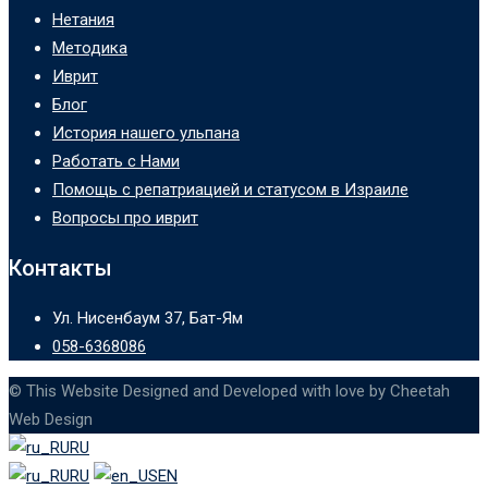
Нетания
Методика
Иврит
Блог
История нашего ульпана
Работать с Нами
Помощь с репатриацией и статусом в Израиле
Вопросы про иврит
Контакты
Ул. Нисенбаум 37, Бат-Ям
058-6368086
© This Website Designed and Developed with love by Cheetah
Web Design
RU
RU
EN