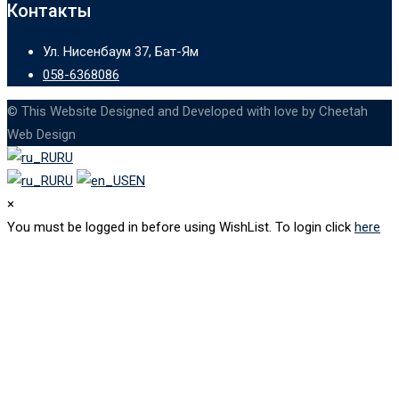
Контакты
Ул. Нисенбаум 37, Бат-Ям
058-6368086
© This Website Designed and Developed with love by Cheetah
Web Design
RU
RU
EN
×
You must be logged in before using WishList. To login click
here