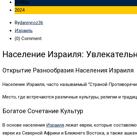
24 Мар
2024
By
dannyroz36
Израиль
(0)
Comment
Население Израиля: Увлекатель
Открытие Разнообразия Населения Израиля
Население Израиля,
часто называемый “Страной Противоречи
М
есто, где встречаются различные культуры, религии и трад
Богатое Сочетание Культур
В основе населения
Израиля
лежат евреи, которые составляют
евреи из Северной Африки и Ближнего Востока, а также ашке