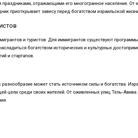
 праздниками, отражающими его многогранное население. От к
ник приоткрывает завесу перед богатством израильской жизни
истов
игрантов и туристов. Для иммигрантов существуют программы
насладиться богатством исторических и культурных достоприм
ий и стартапов.
ак разнообразие может стать источником силы и богатства. Изр
ей цели среди своих жителей. От оживленных улиц Тель-Авива
ия.