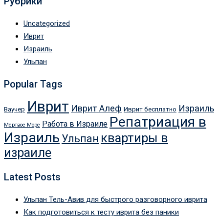
Рубрики
Uncategorized
Иврит
Израиль
Ульпан
Popular Tags
Иврит
Иврит Алеф
Израиль
Ваучер
Иврит бесплатно
Репатриация в
Работа в Израиле
Мертвое Море
Израиль
квартиры в
Ульпан
израиле
Latest Posts
Ульпан Тель-Авив для быстрого разговорного иврита
Как подготовиться к тесту иврита без паники