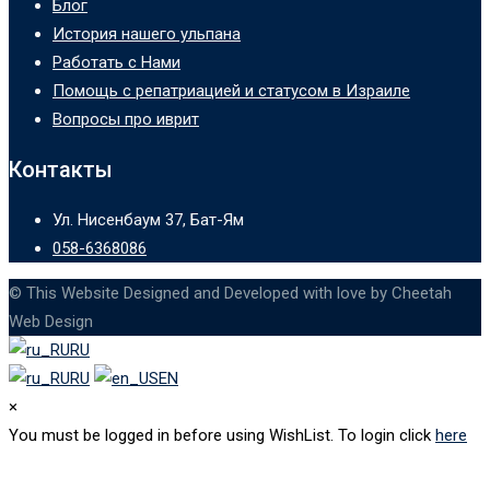
Блог
История нашего ульпана
Работать с Нами
Помощь с репатриацией и статусом в Израиле
Вопросы про иврит
Контакты
Ул. Нисенбаум 37, Бат-Ям
058-6368086
© This Website Designed and Developed with love by Cheetah
Web Design
RU
RU
EN
×
You must be logged in before using WishList. To login click
here