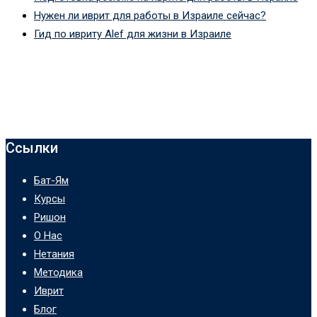
Нужен ли иврит для работы в Израиле сейчас?
Гид по ивриту Alef для жизни в Израиле
Ссылки
Бат-Ям
Курсы
Ришон
О Нас
Нетания
Методика
Иврит
Блог