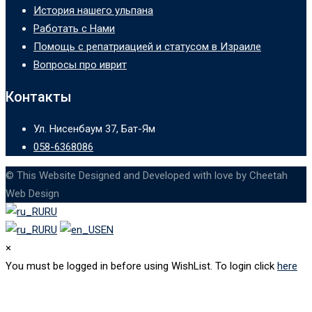
История нашего ульпана
Работать с Нами
Помощь с репатриацией и статусом в Израиле
Вопросы про иврит
Контакты
Ул. Нисенбаум 37, Бат-Ям
058-6368086
© This Website Designed and Developed with love by Cheetah
Web Design
RU
RU
EN
×
You must be logged in before using WishList. To login click
here