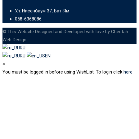
Ул. Нисенбаум 37, Бат-Ям
058-6368086
© This Website Designed and Developed with love by Cheetah
Web Design
RU
RU
EN
×
You must be logged in before using WishList. To login click
here