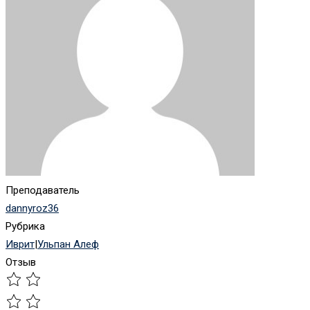
Преподаватель
dannyroz36
Рубрика
Иврит
|
Ульпан Алеф
Отзыв