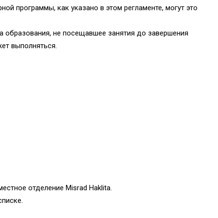
ной программы, как указано в этом регламенте, могут это
ва образования, не посещавшее занятия до завершения
жет выполняться.
естное отделение Misrad Haklita.
списке.