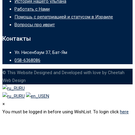
История нашего ульпана
Работать с Нами
Помощь с репатриацией и статусом в Израиле
Вопросы про иврит
Контакты
Ул. Нисенбаум 37, Бат-Ям
058-6368086
© This Website Designed and Developed with love by Cheetah
Web Design
RU
RU
EN
×
You must be logged in before using WishList. To login click
here