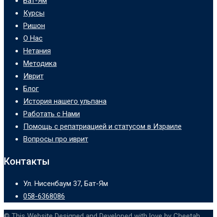
Бат-Ям
Курсы
Ришон
О Нас
Нетания
Методика
Иврит
Блог
История нашего ульпана
Работать с Нами
Помощь с репатриацией и статусом в Израиле
Вопросы про иврит
Контакты
Ул. Нисенбаум 37, Бат-Ям
058-6368086
© This Website Designed and Developed with love by Cheetah