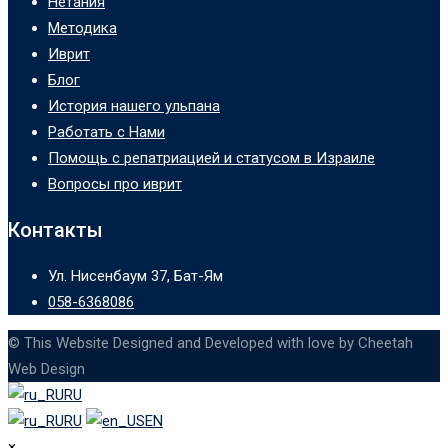
Нетания
Методика
Иврит
Блог
История нашего ульпана
Работать с Нами
Помощь с репатриацией и статусом в Израиле
Вопросы про иврит
Контакты
Ул. Нисенбаум 37, Бат-Ям
058-6368086
© This Website Designed and Developed with love by Cheetah
Web Design
RU
RU
EN
×