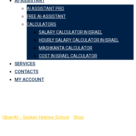
AI-ASSISTANT
AI ASSISTANT PRO
FREE AI-ASSISTANT
CALCULATORS
SALARY CALCULATOR IN ISRAEL
HOURLY SALARY CALCULATOR IN ISRAEL
MASHKANTA CALCULATOR
COST IN ISRAEL CALCULATOR
SERVICES
CONTACTS
MY ACCOUNT
Application
Ulpan4U - Spoken Hebrew School
-
Shop
-
Application