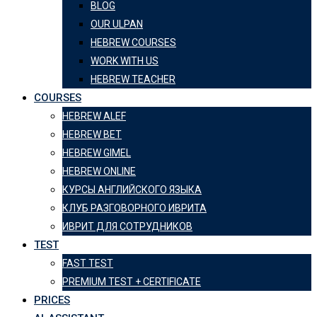
BLOG
OUR ULPAN
HEBREW COURSES
WORK WITH US
HEBREW TEACHER
COURSES
HEBREW ALEF
HEBREW BET
HEBREW GIMEL
HEBREW ONLINE
КУРСЫ АНГЛИЙСКОГО ЯЗЫКА
КЛУБ РАЗГОВОРНОГО ИВРИТА
ИВРИТ ДЛЯ СОТРУДНИКОВ
TEST
FAST TEST
PREMIUM TEST + CERTIFICATE
PRICES