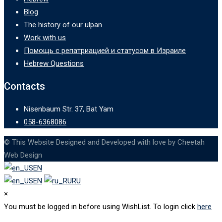
Blog
The history of our ulpan
Work with us
Помощь с репатриацией и статусом в Израиле
Hebrew Questions
Contacts
Nisenbaum Str. 37, Bat Yam
058-6368086
© This Website Designed and Developed with love by Cheetah
Web Design
EN
EN
RU
×
You must be logged in before using WishList. To login click
here