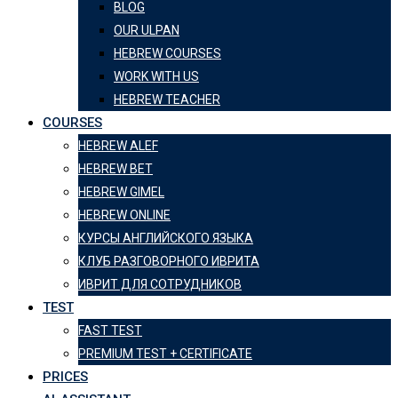
BLOG
OUR ULPAN
HEBREW COURSES
WORK WITH US
HEBREW TEACHER
COURSES
HEBREW ALEF
HEBREW BET
HEBREW GIMEL
HEBREW ONLINE
КУРСЫ АНГЛИЙСКОГО ЯЗЫКА
КЛУБ РАЗГОВОРНОГО ИВРИТА
ИВРИТ ДЛЯ СОТРУДНИКОВ
TEST
FAST TEST
PREMIUM TEST + CERTIFICATE
PRICES