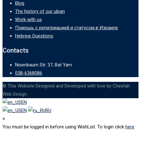
Blog
The history of our ulpan
Work with us
Помощь с репатриацией и статусом в Израиле
Hebrew Questions
Contacts
Nisenbaum Str. 37, Bat Yam
058-6368086
© This Website Designed and Developed with love by Cheetah
Web Design
EN
EN
RU
×
You must be logged in before using WishList. To login click
here