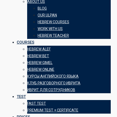
ABOUT US
BLOG
OUR ULPAN
HEBREW COURSES
WORK WITH US
HEBREW TEACHER
COURSES
HEBREW ALEF
HEBREW BET
HEBREW GIMEL
HEBREW ONLINE
КУРСЫ АНГЛИЙСКОГО ЯЗЫКА
КЛУБ РАЗГОВОРНОГО ИВРИТА
ИВРИТ ДЛЯ СОТРУДНИКОВ
TEST
FAST TEST
PREMIUM TEST + CERTIFICATE