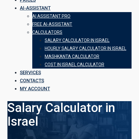
PRICES
AI-ASSISTANT
AI ASSISTANT PRO
FREE AI-ASSISTANT
CALCULATORS
SALARY CALCULATOR IN ISRAEL
HOURLY SALARY CALCULATOR IN ISRAEL
MASHKANTA CALCULATOR
COST IN ISRAEL CALCULATOR
SERVICES
CONTACTS
MY ACCOUNT
Salary Calculator in
Israel