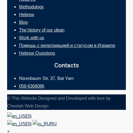
Methodology
Hebrew
Blog
The history of our ulpan
Work with us
Помощь с репатриацией и статусом в Израиле
Hebrew Questions
Contacts
Nisenbaum Str. 37, Bat Yam
058-6368086
© This Website Designed and Developed with love by
Cheetah Web Design
EN
EN
RU
×