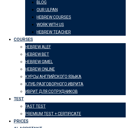
BLOG
OUR ULPAN
HEBREW COURSES
WORK WITH US
HEBREW TEACHER
COURSES
HEBREW ALEF
HEBREW BET
HEBREW GIMEL
HEBREW ONLINE
КУРСЫ АНГЛИЙСКОГО ЯЗЫКА
КЛУБ РАЗГОВОРНОГО ИВРИТА
ИВРИТ ДЛЯ СОТРУДНИКОВ
TEST
FAST TEST
PREMIUM TEST + CERTIFICATE
PRICES