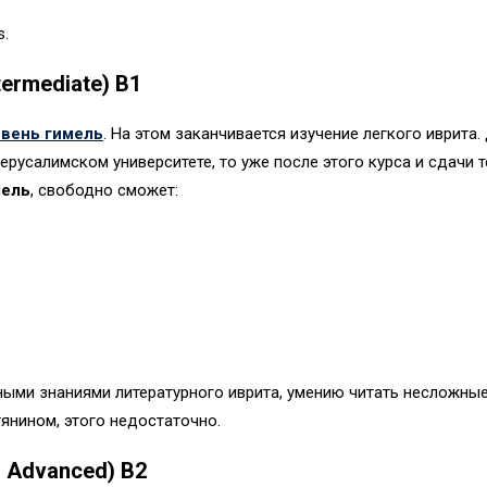
s.
ermediate) B1
овень гимель
. На этом заканчивается изучение легкого иврита
Иерусалимском университете, то уже после этого курса и сдачи
мель
, свободно сможет:
ными знаниями литературного иврита, умению читать несложны
тянином, этого недостаточно.
 Advanced) B2