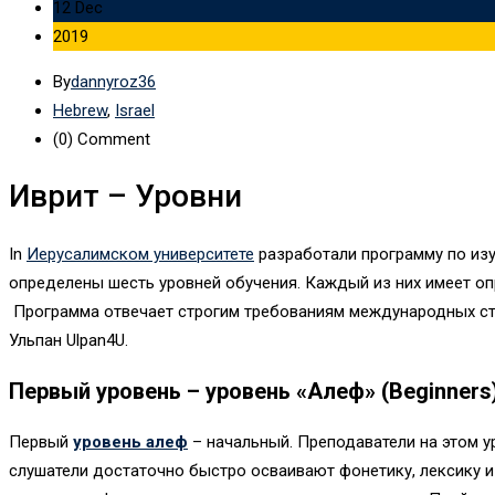
12 Dec
2019
By
dannyroz36
Hebrew
,
Israel
(0)
Comment
Иврит – Уровни
In
Иерусалимском университете
разработали программу по из
определены шесть уровней обучения. Каждый из них имеет оп
Программа отвечает строгим требованиям международных ста
Ульпан Ulpan4U.
Первый уровень – уровень «Алеф» (Beginners
Первый
уровень алеф
– начальный. Преподаватели на этом у
слушатели достаточно быстро осваивают фонетику, лексику и