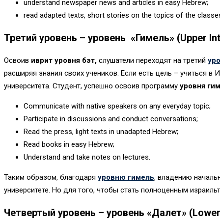
understand newspaper news and articles in easy Hebrew;
read adapted texts, short stories on the topics of the classe
Третий уровень – уровень «Гимель» (Upper Int
Освоив
иврит уровня бэт,
слушатели переходят на третий
ур
расширяя знания своих учеников. Если есть цель – учиться в 
университета. Студент, успешно освоив программу
уровня ги
Communicate with native speakers on any everyday topic;
Participate in discussions and conduct conversations;
Read the press, light texts in unadapted Hebrew;
Read books in easy Hebrew;
Understand and take notes on lectures.
Таким образом, благодаря
уровню гимель
, владению началь
университете. Но для того, чтобы стать полноценным израиль
Четвертый уровень – уровень «Далет» (Lower