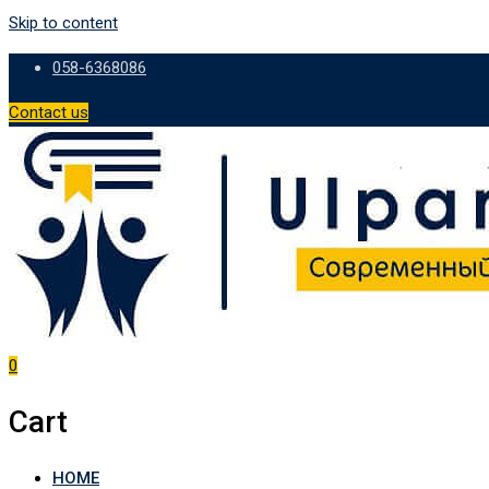
Skip to content
058-6368086
Contact us
0
Cart
HOME