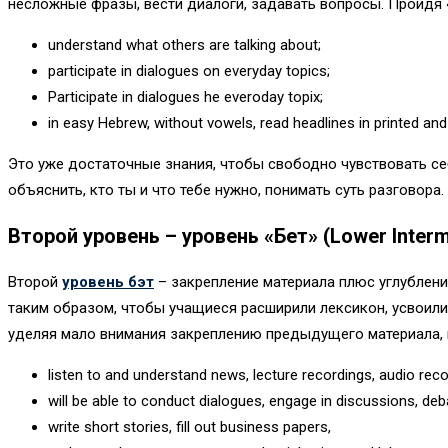
несложные фразы, вести диалоги, задавать вопросы. Пройдя «
understand what others are talking about;
participate in dialogues on everyday topics;
Participate in dialogues he everoday topix;
in easy Hebrew, without vowels, read headlines in printed and 
Это уже достаточные знания, чтобы свободно чувствовать се
объяснить, кто ты и что тебе нужно, понимать суть разговора.
Второй уровень – уровень «Бет» (Lower Interm
Второй
уровень бэт
– закрепление материала плюс углублени
таким образом, чтобы учащиеся расширили лексикон, усвоили
уделяя мало внимания закреплению предыдущего материала, 
listen to and understand news, lecture recordings, audio rec
will be able to conduct dialogues, engage in discussions, deb
write short stories, fill out business papers,