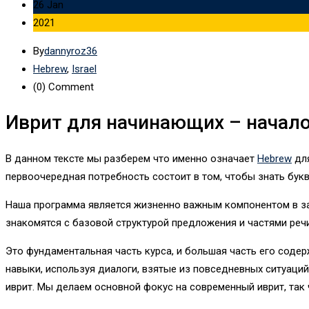
26 Jan
2021
By
dannyroz36
Hebrew
,
Israel
(0)
Comment
Иврит для начинающих – начало
В данном тексте мы разберем что именно означает
Hebrew
для
первоочередная потребность состоит в том, чтобы знать бук
Наша программа является жизненно важным компонентом в зак
знакомятся с базовой структурой предложения и частями речи
Это фундаментальная часть курса, и большая часть его соде
навыки, используя диалоги, взятые из повседневных ситуаци
иврит. Мы делаем основной фокус на современный иврит, так