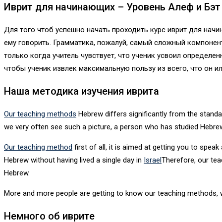
Иврит для начинающих – Уровень Алеф и Бэт
Для того чтоб успешно начать проходить курс иврит для нач
ему говорить. Грамматика, пожалуй, самый сложный компонент
только когда учитель чувствует, что ученик усвоил определен
чтобы ученик извлек максимальную пользу из всего, что он ил
Наша методика изучения иврита
Our teaching methods
Hebrew differs significantly from the standa
we very often see such a picture, a person who has studied Hebre
Our teaching method
first of all, it is aimed at getting you to sp
Hebrew without having lived a single day in
Israel
Therefore, our tea
Hebrew.
More and more people are getting to know our teaching methods, wh
Немного об иврите