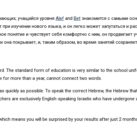
инающих, учащийся уровня
Alef
and
Bet
знакомится с самыми осн
 при изучении нового языка, и он легко может запутаться и рас
ное понятие и чувствует себя комфортно с ним, он продвигает у
и она покрывает, и, таким образом, во время занятий сохраняе
rd. The standard form of education is very similar to the school uni
w for more than a year, cannot connect two words.
eak as quickly as possible. To speak the correct Hebrew, the Hebrew th
chers are exclusively English-speaking Israelis who have undergone 
ich means you will be surprised by your results after just 2 month