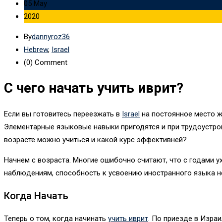
05 May
2020
By
dannyroz36
Hebrew
,
Israel
(0)
Comment
С чего начать учить иврит?
Если вы готовитесь переезжать в
Israel
на постоянное место жи
Элементарные языковые навыки пригодятся и при трудоустройст
возрасте можно учиться и какой курс эффективней?
Начнем с возраста. Многие ошибочно считают, что с годами 
наблюдениям, способность к усвоению иностранного языка не 
Когда Начать
Теперь о том, когда начинать
учить иврит
. По приезде в Изра