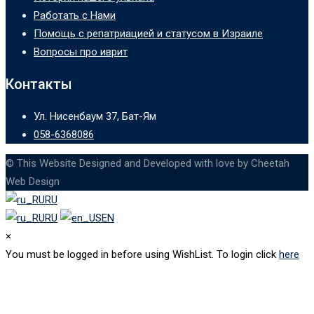
Работать с Нами
Помощь с репатриацией и статусом в Израиле
Вопросы про иврит
Контакты
Ул. Нисенбаум 37, Бат-Ям
058-6368086
© This Website Designed and Developed with love by Cheetah
Web Design
RU
RU
EN
×
You must be logged in before using WishList. To login click
here