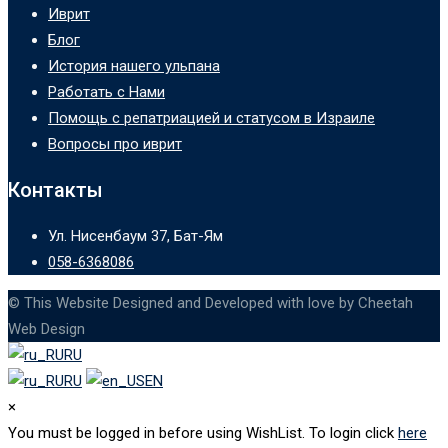
Иврит
Блог
История нашего ульпана
Работать с Нами
Помощь с репатриацией и статусом в Израиле
Вопросы про иврит
Контакты
Ул. Нисенбаум 37, Бат-Ям
058-6368086
© This Website Designed and Developed with love by Cheetah
Web Design
RU
RU
EN
×
You must be logged in before using WishList. To login click
here