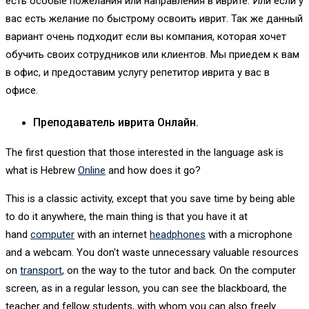
есть особые пожелания или направления в иврите. Или если у
вас есть желание по быстрому освоить иврит. Так же данный
вариант очень подходит если вы компания, которая хочет
обучить своих сотрудников или клиентов. Мы приедем к вам
в офис, и предоставим услугу репетитор иврита у вас в
офисе.
Преподаватель иврита Онлайн.
The first question that those interested in the language ask is
what is Hebrew
Online
and how does it go?
This is a classic activity, except that you save time by being able
to do it anywhere, the main thing is that you have it at
hand
computer
with an internet
headphones
with a microphone
and a webcam. You don't waste unnecessary valuable resources
on
transport
, on the way to the tutor and back. On the computer
screen, as in a regular lesson, you can see the blackboard, the
teacher and fellow students, with whom you can also freely