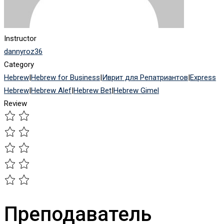
Instructor
dannyroz36
Category
Hebrew
|
Hebrew for Business
|
Иврит для Репатриантов
|
Express
Hebrew
|
Hebrew Alef
|
Hebrew Bet
|
Hebrew Gimel
Review
Преподаватель