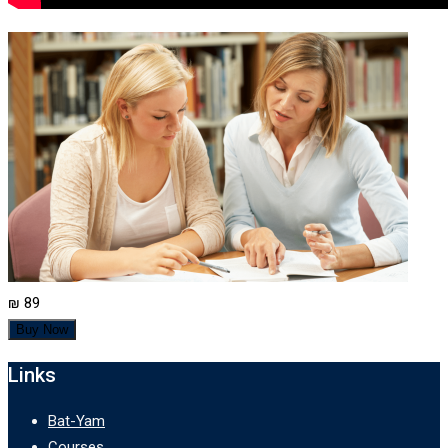
₪ 89
Buy Now
Links
Bat-Yam
Courses