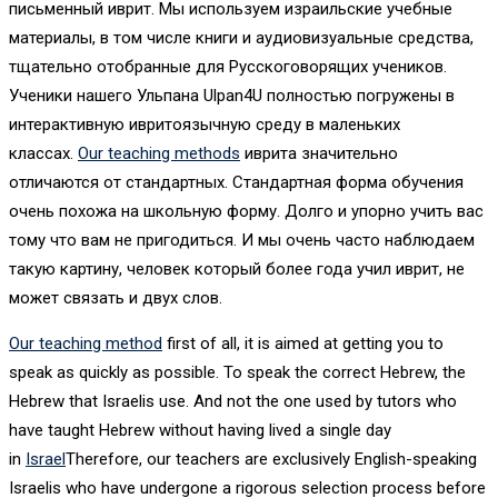
письменный иврит. Мы используем израильские учебные
материалы, в том числе книги и аудиовизуальные средства,
тщательно отобранные для Русскоговорящих учеников.
Ученики нашего Ульпана Ulpan4U полностью погружены в
интерактивную ивритоязычную среду в маленьких
классах.
Our teaching methods
иврита значительно
отличаются от стандартных. Стандартная форма обучения
очень похожа на школьную форму. Долго и упорно учить вас
тому что вам не пригодиться. И мы очень часто наблюдаем
такую картину, человек который более года учил иврит, не
может связать и двух слов.
Our teaching method
first of all, it is aimed at getting you to
speak as quickly as possible. To speak the correct Hebrew, the
Hebrew that Israelis use. And not the one used by tutors who
have taught Hebrew without having lived a single day
in
Israel
Therefore, our teachers are exclusively English-speaking
Israelis who have undergone a rigorous selection process before