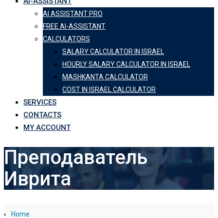
AI-ASSISTANT
AI ASSISTANT PRO
FREE AI-ASSISTANT
CALCULATORS
SALARY CALCULATOR IN ISRAEL
HOURLY SALARY CALCULATOR IN ISRAEL
MASHKANTA CALCULATOR
COST IN ISRAEL CALCULATOR
SERVICES
CONTACTS
MY ACCOUNT
Преподаватель
Иврита
Home