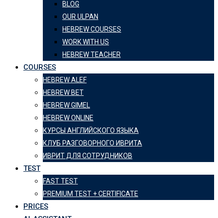
BLOG
OUR ULPAN
HEBREW COURSES
WORK WITH US
HEBREW TEACHER
COURSES
HEBREW ALEF
HEBREW BET
HEBREW GIMEL
HEBREW ONLINE
КУРСЫ АНГЛИЙСКОГО ЯЗЫКА
КЛУБ РАЗГОВОРНОГО ИВРИТА
ИВРИТ ДЛЯ СОТРУДНИКОВ
TEST
FAST TEST
PREMIUM TEST + CERTIFICATE
PRICES