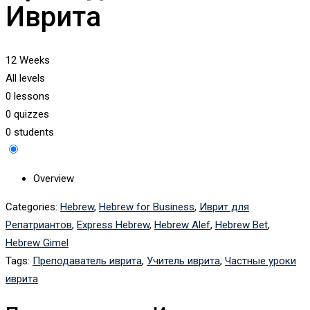
Иврита
12 Weeks
All levels
0 lessons
0 quizzes
0 students
Overview
Categories:
Hebrew
,
Hebrew for Business
,
Иврит для
Репатриантов
,
Express Hebrew
,
Hebrew Alef
,
Hebrew Bet
,
Hebrew Gimel
Tags:
Преподаватель иврита
,
Учитель иврита
,
Частные уроки
иврита