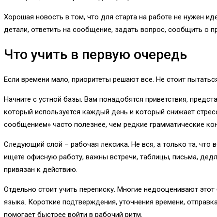
Хорошая новость в том, что для старта на работе не нужен и
детали, ответить на сообщение, задать вопрос, сообщить о п
Что учить в первую очередь
Если времени мало, приоритеты решают все. Не стоит пытатьс
Начните с устной базы. Вам понадобятся приветствия, предст
который используется каждый день и который снижает стресс 
сообщением» часто полезнее, чем редкие грамматические кон
Следующий слой – рабочая лексика. Не вся, а только та, что 
ищете офисную работу, важны встречи, таблицы, письма, дедла
привязан к действию.
Отдельно стоит учить переписку. Многие недооценивают этот
языка. Короткие подтверждения, уточнения времени, отправка
помогает быстрее войти в рабочий ритм.