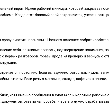
деальный иврит. Нужен рабочий минимум, который закрывает осн
роблеме. Когда этот базовый слой закрепляется, уверенность р
я сразу охватить весь язык. Намного полезнее собрать собств
авление себя, вежливые вопросы, подтверждение понимания, про
с первых разговоров. Фразы вроде «я проверю и вернусь с отве
струкции.
встречается постоянно. Если вы администратор, вам нужны запи
йны, отчеты. Если речь о магазине, складе, кафе или клинике, 
 блок, хотя именно сообщения в WhatsApp и короткие рабочие
 документов, ответы на просьбы – все это нужно отрабатывать 