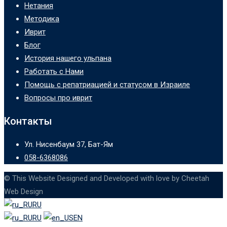
Нетания
Методика
Иврит
Блог
История нашего ульпана
Работать с Нами
Помощь с репатриацией и статусом в Израиле
Вопросы про иврит
Контакты
Ул. Нисенбаум 37, Бат-Ям
058-6368086
© This Website Designed and Developed with love by Cheetah
Web Design
RU
RU
EN