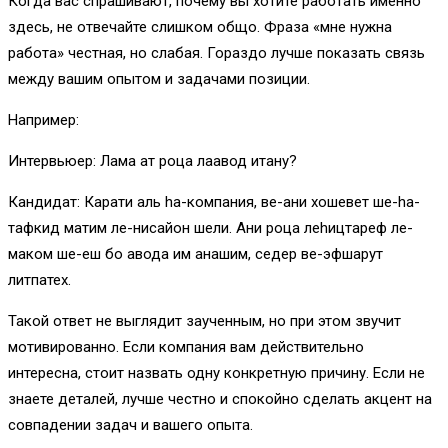
Когда вас спрашивают, почему вы хотите работать именно
здесь, не отвечайте слишком общо. Фраза «мне нужна
работа» честная, но слабая. Гораздо лучше показать связь
между вашим опытом и задачами позиции.
Например:
Интервьюер: Лама ат роца лаавод итану?
Кандидат: Карати аль hа-компания, ве-ани хошевет ше-hа-
тафкид матим ле-нисайон шели. Ани роца леhицтареф ле-
маком ше-еш бо авода им анашим, седер ве-эфшарут
литпатех.
Такой ответ не выглядит заученным, но при этом звучит
мотивированно. Если компания вам действительно
интересна, стоит назвать одну конкретную причину. Если не
знаете деталей, лучше честно и спокойно сделать акцент на
совпадении задач и вашего опыта.