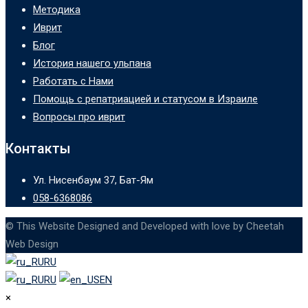
Методика
Иврит
Блог
История нашего ульпана
Работать с Нами
Помощь с репатриацией и статусом в Израиле
Вопросы про иврит
Контакты
Ул. Нисенбаум 37, Бат-Ям
058-6368086
© This Website Designed and Developed with love by Cheetah
Web Design
RU
RU
EN
×