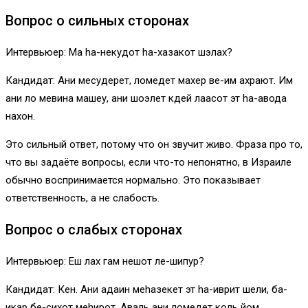
Вопрос о сильных сторонах
Интервьюер: Ма hа-некудот hа-хазаκот шэлах?
Кандидат: Ани месудерет, ломедет махер ве-им ахрают. Им
ани ло мевина машеу, ани шоэлет кдей лаасот эт hа-авода
нахон.
Это сильный ответ, потому что он звучит живо. Фраза про то,
что вы задаёте вопросы, если что-то непонятно, в Израиле
обычно воспринимается нормально. Это показывает
ответственность, а не слабость.
Вопрос о слабых сторонах
Интервьюер: Еш лах гам нешот ле-шипур?
Кандидат: Кен. Ани адаин меhазекет эт hа-иврит шели, ба-
икар бе-сихот меhирот. Аваль ани ломедет коль йом,