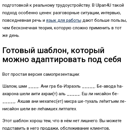
подготовкой к реальному трудоустройству. В Ulpan4U такой
подход особенно ценен: разговорные ситуации, интервью,
повседневная речь и
язык для работы
дают больше пользы,
чем бесконечная теория, которую сложно применить в тот
же день.
Готовый шаблон, который
можно адаптировать под себя
Вот простая версия самопрезентации:
Шалом, шми ____. Ани гра ба-Израэль _____. Бе-авода hа-
ахарона шели аити ахраи(т) аль _____. Еш ли нисайон бе-
_____. Ахшав ани мехапес(ет) мисра ше-тухаль леhитъим ле-
нисайон шели ве-леhамшех литпатех.
Этот шаблон хорош тем, что в нём нет лишнего. Вы можете
подставить в него продажи, обслуживание клиентов,