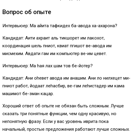
Вопрос об опыте
Интервьюер: Ма айита тафкидех ба-авода ха-ахарона?
Кандидат: Аити ахраит аль тикшорет им лакохот,
координация шель пниот, квиат пгишот ве-авода им
мисмехим. Авдати гам им компьютер ве-им цевет.
Интервьюер: Ма hая лах шам тов бе-йотер?
Кандидат: Ани оhевет авода им анашим. Ани ло нилхецет ми-
пниот рабoт, йодаат леhасбир, ве-гам леhистадер им кама
машимот бе-зман кацар.
Хороший ответ об опыте не обязан быть сложным. Лучше
сказать три понятные функции, чем одну красивую, но
непонятную фразу. Если у вас уровень иврита пока
начальный, простые предложения работают лучше сложных.