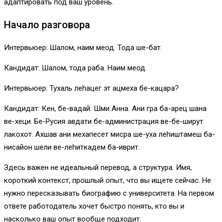
адаптировать под ваш уровень.
Начало разговора
Интервьюер: Шалом, наим меод. Тода ше-бат.
Кандидат: Шалом, тода раба. Наим меод.
Интервьюер: Тухаль леhацег эт ацмеха бе-кацара?
Кандидат: Кен, бе-вадай. Шми Анна. Ани гра ба-арец шана
ве-хеци. Бе-Русия авдати бе-администрация ве-бе-ширут
лакохот. Ахшав ани мехапесет мисра ше-уха леhиштамеш ба-
нисайон шели ве-леhиткадем ба-иврит.
Здесь важен не идеальный перевод, а структура. Имя,
короткий контекст, прошлый опыт, что вы ищете сейчас. Не
нужно пересказывать биографию с университета. На первом
ответе работодатель хочет быстро понять, кто вы и
насколько ваш опыт вообще подходит.