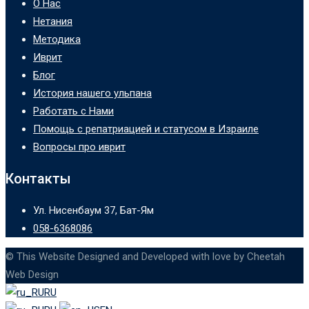
О Нас
Нетания
Методика
Иврит
Блог
История нашего ульпана
Работать с Нами
Помощь с репатриацией и статусом в Израиле
Вопросы про иврит
Контакты
Ул. Нисенбаум 37, Бат-Ям
058-6368086
© This Website Designed and Developed with love by Cheetah
Web Design
RU