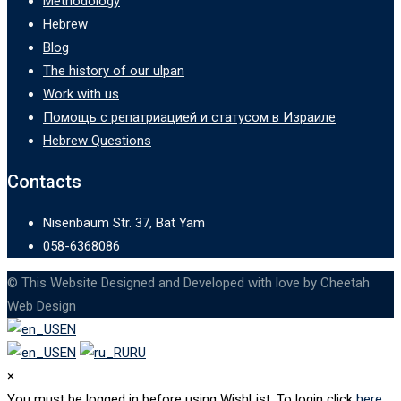
Methodology
Hebrew
Blog
The history of our ulpan
Work with us
Помощь с репатриацией и статусом в Израиле
Hebrew Questions
Contacts
Nisenbaum Str. 37, Bat Yam
058-6368086
© This Website Designed and Developed with love by Cheetah
Web Design
EN
EN
RU
×
You must be logged in before using WishList. To login click
here