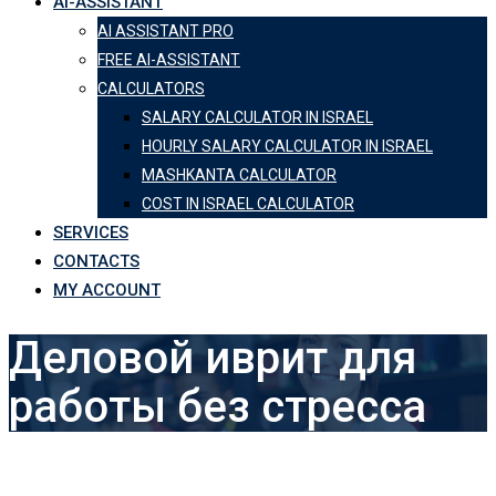
AI-ASSISTANT
AI ASSISTANT PRO
FREE AI-ASSISTANT
CALCULATORS
SALARY CALCULATOR IN ISRAEL
HOURLY SALARY CALCULATOR IN ISRAEL
MASHKANTA CALCULATOR
COST IN ISRAEL CALCULATOR
SERVICES
CONTACTS
MY ACCOUNT
Деловой иврит для
работы без стресса