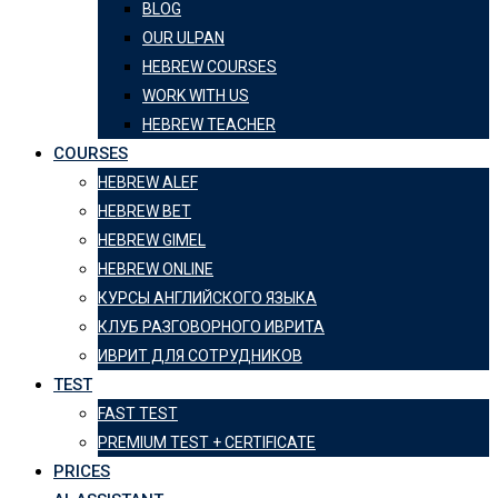
BLOG
OUR ULPAN
HEBREW COURSES
WORK WITH US
HEBREW TEACHER
COURSES
HEBREW ALEF
HEBREW BET
HEBREW GIMEL
HEBREW ONLINE
КУРСЫ АНГЛИЙСКОГО ЯЗЫКА
КЛУБ РАЗГОВОРНОГО ИВРИТА
ИВРИТ ДЛЯ СОТРУДНИКОВ
TEST
FAST TEST
PREMIUM TEST + CERTIFICATE
PRICES