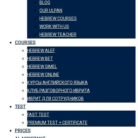
BLOG
OUR ULPAN
HEBREW COURSES
WORK WITH US
HEBREW TEACHER
COURSES
HEBREW ALEF
HEBREW BET
HEBREW GIMEL
HEBREW ONLINE
КУРСЫ АНГЛИЙСКОГО ЯЗЫКА
КЛУБ РАЗГОВОРНОГО ИВРИТА
ИВРИТ ДЛЯ СОТРУДНИКОВ
TEST
FAST TEST
PREMIUM TEST + CERTIFICATE
PRICES