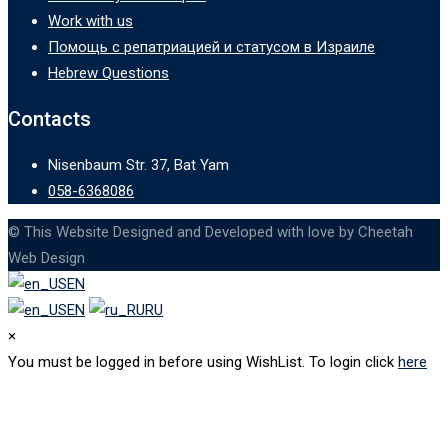
Work with us
Помощь с репатриацией и статусом в Израиле
Hebrew Questions
Contacts
Nisenbaum Str. 37, Bat Yam
058-6368086
© This Website Designed and Developed with love by Cheetah
Web Design
EN
EN
RU
×
You must be logged in before using WishList. To login click
here