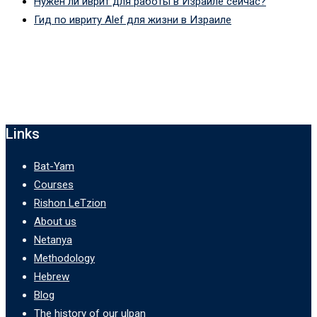
Нужен ли иврит для работы в Израиле сейчас?
Гид по ивриту Alef для жизни в Израиле
Links
Bat-Yam
Courses
Rishon LeTzion
About us
Netanya
Methodology
Hebrew
Blog
The history of our ulpan