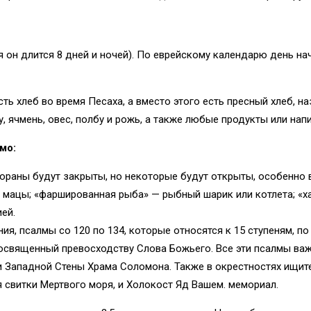
я он длится 8 дней и ночей). По еврейскому календарю день на
есть хлеб во время Песаха, а вместо этого есть пресный хлеб,
, ячмень, овес, полбу и рожь, а также любые продукты или напи
мо:
раны будут закрыты, но некоторые будут открыты, особенно в 
з мацы; «фаршированная рыба» — рыбный шарик или котлета; «ха
ей.
ния, псалмы со 120 по 134, которые относятся к 15 ступеням, 
посвященный превосходству Слова Божьего. Все эти псалмы ва
и Западной Стены Храма Соломона. Также в окрестностях ищите
я свитки Мертвого моря, и Холокост Яд Вашем. мемориал.