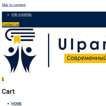
Skip to content
058-6368086
Contact us
0
Cart
HOME