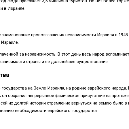
год сюда приезжает 3,5 миллиона туристов. Но нет более торж
и в Израиле.
 ознаменование провозглашения независимости Израиля в 194
 Израиле.
лаченной за независимость. В этот день весь народ вспоминае
зависимости страны и ее дальнейшее существование.
тва
государства на Земле Израиля, на родине еврейского народа. 
ь он сохранил непрерывное физическое присутствие на протяже
ей их долгой истории стремление вернуться на землю было в ц
знанию необходимости еврейского государства.