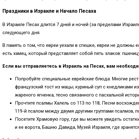
Праздники в Израиле и Начало Песаха
В Израиле Песах длится 7 дней и ночей (за пределами Израил
следующего дня.
В память о том, что евреи уехали в спешке, евреи не должны 
есть хамец, который представляет собой пять злаков: пшеницу
Если вы отправляетесь в Израиль на Песах, вам необходи
Попробуйте специальные еврейские блюда. Многие ресто
французский тост из мацы; куриный суп с кнедликами и
жареного ягненка, тесно связанного с пасхальной истори
Прочтите псалмы Халель со 113 по 118; Песни восхожде
119-й псалом между двумя другими группами псалмов, 
Посетите Храмовую гору, где вы можете увидеть остатк
и ее ворота, Башню Давида, Музей Израиля, где хранятс