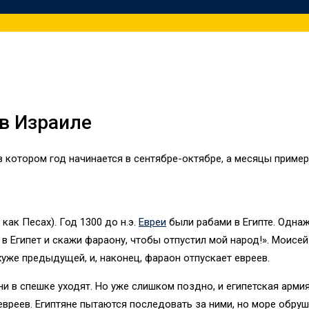
 в Израиле
 в котором год начинается в сентябре-октябре, а месяцы приме
как Песах). Год 1300 до н.э.
Евреи
были рабами в Египте. Одна
в Египет и скажи фараону, чтобы отпустил мой народ!». Моисей
 хуже предыдущей, и, наконец, фараон отпускает евреев.
и в спешке уходят. Но уже слишком поздно, и египетская армия 
евреев. Египтяне пытаются последовать за ними, но море обруш