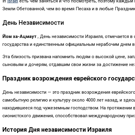
In
Israel
есть чем заняться и что посмотреть, поэтому каждый 
Земли Обетованной, чем во время Песаха и в любые Праздник
День Независимости
Йом ха-Ацмаут
, День независимости Израиля, отмечается в
государства и единственным официальным нерабочим днем ​​в
Эта близость призвана напомнить людям о высокой цене, зап
сыновьям и дочерям, отдавшим свои жизни за достижение не
Праздник возрождения еврейского государс
День независимости — это праздник возрождения еврейского 
самобытную религию и культуру около 4000 лет назад, и здес
находившееся под чужеземным господством. На протяжении вс
сионистского движения, способствовал международному при
История Дня независимости Израиля