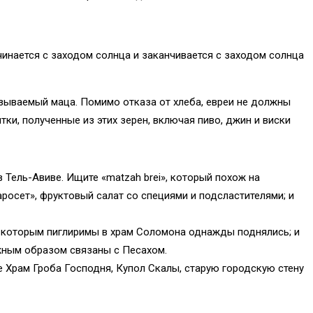
чинается с заходом солнца и заканчивается с заходом солнца
 называемый маца. Помимо отказа от хлеба, евреи не должны
тки, полученные из этих зерен, включая пиво, джин и виски
Тель-Авиве. Ищите «matzah brei», который похож на
росет», фруктовый салат со специями и подсластителями; и
по которым пиглиримы в храм Соломона однажды поднялись; и
жным образом связаны с Песахом.
 Храм Гроба Господня, Купол Скалы, старую городскую стену