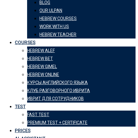
BLOG
OUR ULPAN
HEBREW COURSES
WORK WITH US
HEBREW TEACHER
COURSES
HEBREW ALEF
HEBREW BET
HEBREW GIMEL
HEBREW ONLINE
КУРСЫ АНГЛИЙСКОГО ЯЗЫКА
КЛУБ РАЗГОВОРНОГО ИВРИТА
ИВРИТ ДЛЯ СОТРУДНИКОВ
TEST
FAST TEST
PREMIUM TEST + CERTIFICATE
PRICES