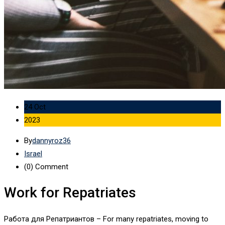
24 Oct
2023
By
dannyroz36
Israel
(0)
Comment
Work for Repatriates
Работа для Репатриантов –
For many repatriates, moving to