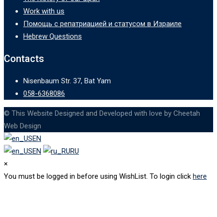
Work with us
Помощь с репатриацией и статусом в Израиле
Hebrew Questions
Contacts
Nisenbaum Str. 37, Bat Yam
058-6368086
© This Website Designed and Developed with love by Cheetah
Web Design
EN
EN
RU
×
You must be logged in before using WishList. To login click
here