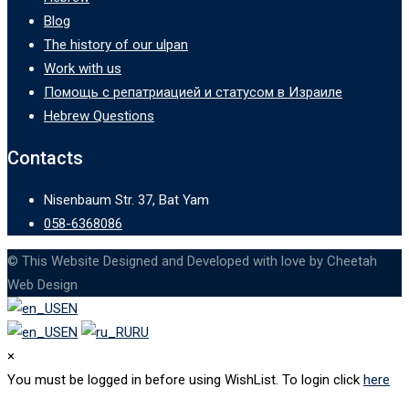
Blog
The history of our ulpan
Work with us
Помощь с репатриацией и статусом в Израиле
Hebrew Questions
Contacts
Nisenbaum Str. 37, Bat Yam
058-6368086
© This Website Designed and Developed with love by Cheetah
Web Design
EN
EN
RU
×
You must be logged in before using WishList. To login click
here