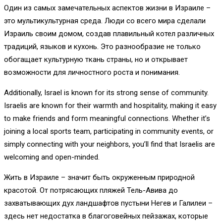
Один из самых замечательных аспектов жизни в Израиле –
это мультикультурная среда. Люди со всего мира сделали
Израиль своим домом, создав плавильный котел различных
традиций, языков и кухонь. Это разнообразие не только
обогащает культурную ткань страны, но и открывает
возможности для личностного роста и понимания.
Additionally, Israel is known for its strong sense of community.
Israelis are known for their warmth and hospitality, making it easy
to make friends and form meaningful connections. Whether it’s
joining a local sports team, participating in community events, or
simply connecting with your neighbors, you’ll find that Israelis are
welcoming and open-minded.
Жить в Израиле – значит быть окруженным природной
красотой. От потрясающих пляжей Тель-Авива до
захватывающих дух ландшафтов пустыни Негев и Галилеи –
здесь нет недостатка в благоговейных пейзажах, которые