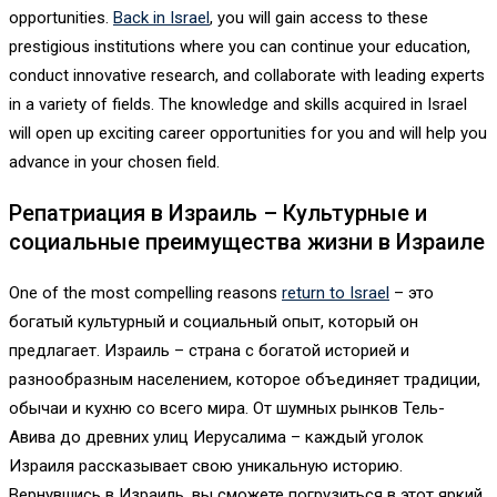
opportunities.
Back in Israel
, you will gain access to these
prestigious institutions where you can continue your education,
conduct innovative research, and collaborate with leading experts
in a variety of fields. The knowledge and skills acquired in Israel
will open up exciting career opportunities for you and will help you
advance in your chosen field.
Репатриация в Израиль – Культурные и
социальные преимущества жизни в Израиле
One of the most compelling reasons
return to Israel
– это
богатый культурный и социальный опыт, который он
предлагает. Израиль – страна с богатой историей и
разнообразным населением, которое объединяет традиции,
обычаи и кухню со всего мира. От шумных рынков Тель-
Авива до древних улиц Иерусалима – каждый уголок
Израиля рассказывает свою уникальную историю.
Вернувшись в Израиль, вы сможете погрузиться в этот яркий