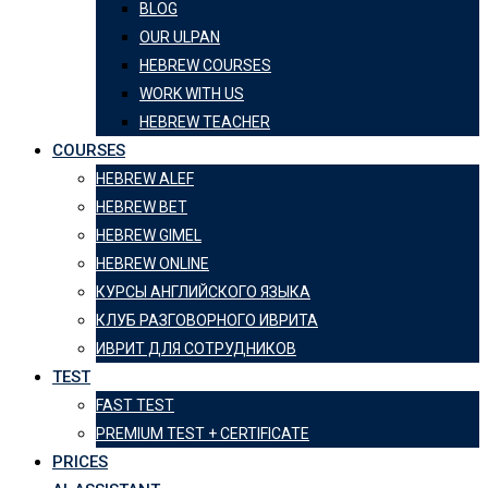
BLOG
OUR ULPAN
HEBREW COURSES
WORK WITH US
HEBREW TEACHER
COURSES
HEBREW ALEF
HEBREW BET
HEBREW GIMEL
HEBREW ONLINE
КУРСЫ АНГЛИЙСКОГО ЯЗЫКА
КЛУБ РАЗГОВОРНОГО ИВРИТА
ИВРИТ ДЛЯ СОТРУДНИКОВ
TEST
FAST TEST
PREMIUM TEST + CERTIFICATE
PRICES