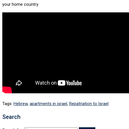
your home country.
Tags:
Hebrew
,
apartments in israel
,
Repatriation to Israel
Search