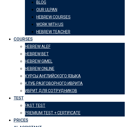
BLOG
OUR ULPAN
HEBREW COURSES
WORK WITH US
HEBREW TEACHER
COURSES
HEBREW ALEF
HEBREW BET
HEBREW GIMEL
HEBREW ONLINE
КУРСЫ АНГЛИЙСКОГО ЯЗЫКА
КЛУБ РАЗГОВОРНОГО ИВРИТА
ИВРИТ ДЛЯ СОТРУДНИКОВ
TEST
FAST TEST
PREMIUM TEST + CERTIFICATE
PRICES