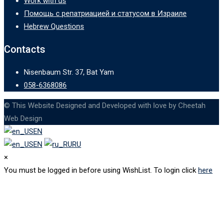
Work with us
Помощь с репатриацией и статусом в Израиле
Hebrew Questions
Contacts
Nisenbaum Str. 37, Bat Yam
058-6368086
© This Website Designed and Developed with love by Cheetah
Web Design
EN
EN
RU
×
You must be logged in before using WishList. To login click
here