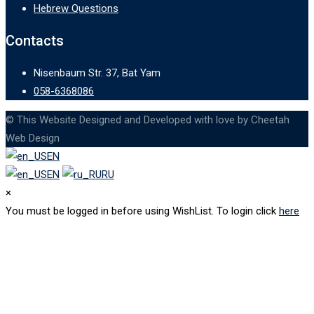
Hebrew Questions
Contacts
Nisenbaum Str. 37, Bat Yam
058-6368086
© This Website Designed and Developed with love by Cheetah
Web Design
EN
EN
RU
×
You must be logged in before using WishList. To login click
here