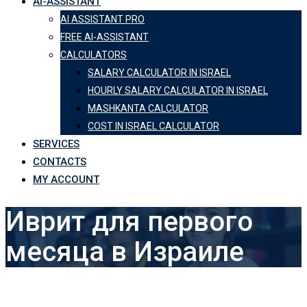
AI-ASSISTANT
AI ASSISTANT PRO
FREE AI-ASSISTANT
CALCULATORS
SALARY CALCULATOR IN ISRAEL
HOURLY SALARY CALCULATOR IN ISRAEL
MASHKANTA CALCULATOR
COST IN ISRAEL CALCULATOR
SERVICES
CONTACTS
MY ACCOUNT
Иврит для первого
месяца в Израиле