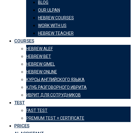
BLOG
OUR ULPAN
HEBREW COURSES
WORK WITH US
HEBREW TEACHER
COURSES
HEBREW ALEF
HEBREW BET
HEBREW GIMEL
HEBREW ONLINE
КУРСЫ АНГЛИЙСКОГО ЯЗЫКА
КЛУБ РАЗГОВОРНОГО ИВРИТА
ИВРИТ ДЛЯ СОТРУДНИКОВ
TEST
FAST TEST
PREMIUM TEST + CERTIFICATE
PRICES