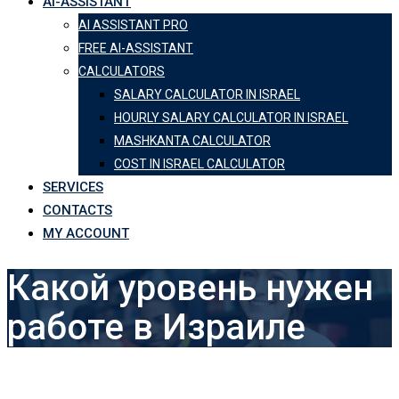
AI-ASSISTANT
AI ASSISTANT PRO
FREE AI-ASSISTANT
CALCULATORS
SALARY CALCULATOR IN ISRAEL
HOURLY SALARY CALCULATOR IN ISRAEL
MASHKANTA CALCULATOR
COST IN ISRAEL CALCULATOR
SERVICES
CONTACTS
MY ACCOUNT
Какой уровень нужен
работе в Израиле