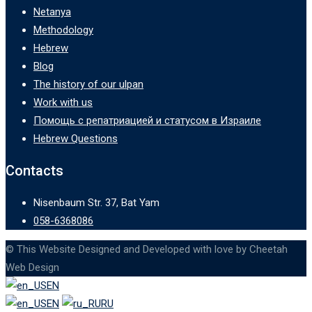
Netanya
Methodology
Hebrew
Blog
The history of our ulpan
Work with us
Помощь с репатриацией и статусом в Израиле
Hebrew Questions
Contacts
Nisenbaum Str. 37, Bat Yam
058-6368086
© This Website Designed and Developed with love by Cheetah
Web Design
EN
EN
RU