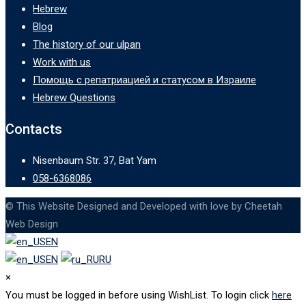
Hebrew
Blog
The history of our ulpan
Work with us
Помощь с репатриацией и статусом в Израиле
Hebrew Questions
Contacts
Nisenbaum Str. 37, Bat Yam
058-6368086
© This Website Designed and Developed with love by Cheetah
Web Design
EN
EN
RU
×
You must be logged in before using WishList. To login click
here