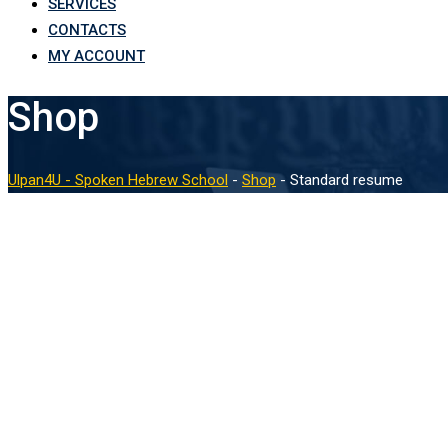
SERVICES
CONTACTS
MY ACCOUNT
Shop
Ulpan4U - Spoken Hebrew School
-
Shop
-
Standard resume