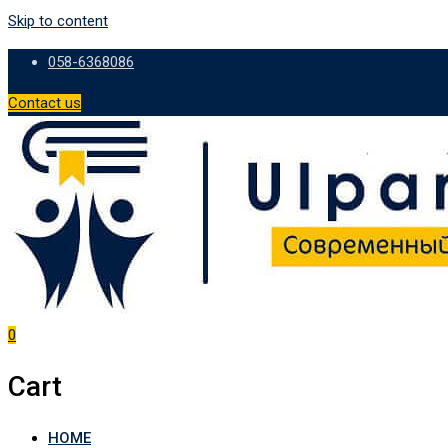
Skip to content
058-6368086
Contact us
0
Cart
HOME