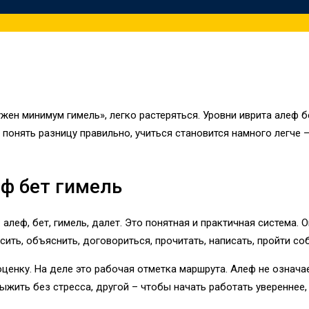
нужен минимум гимель», легко растеряться. Уровни иврита алеф б
понять разницу правильно, учиться становится намного легче 
еф бет гимель
алеф, бет, гимель, далет. Это понятная и практичная система.
осить, объяснить, договориться, прочитать, написать, пройти с
енку. На деле это рабочая отметка маршрута. Алеф не означает
ыжить без стресса, другой – чтобы начать работать увереннее,