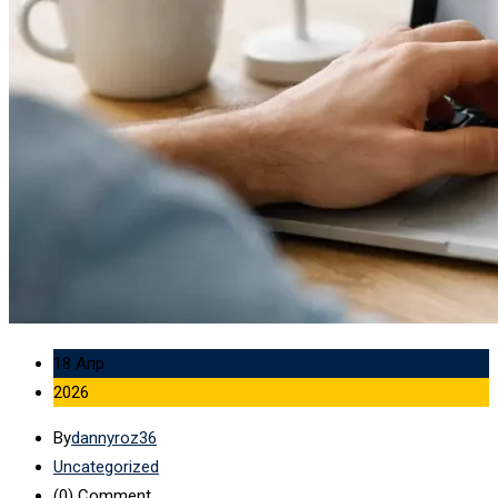
18 Апр
2026
By
dannyroz36
Uncategorized
(0)
Comment