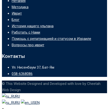
Нетания
Методика
Иврит
Блог
История нашего ульпана
Работать с Нами
Помощь с репатриацией и статусом в Израиле
Вопросы про иврит
Контакты
Ул. Нисенбаум 37, Бат-Ям
058-6368086
© This Website Designed and Developed with love by Cheetah
Web Design
RU
RU
EN
×