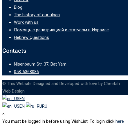
Blog
The history of our ulpan
Work with us
Помощь с репатриацией и статусом в Израиле
Hebrew Questions
Contacts
Nisenbaum Str. 37, Bat Yam
058-6368086
© This Website Designed and Developed with love by Cheetah
Web Design
EN
EN
RU
×
You must be logged in before using WishList. To login click
here