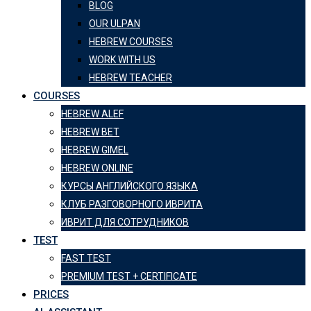
BLOG
OUR ULPAN
HEBREW COURSES
WORK WITH US
HEBREW TEACHER
COURSES
HEBREW ALEF
HEBREW BET
HEBREW GIMEL
HEBREW ONLINE
КУРСЫ АНГЛИЙСКОГО ЯЗЫКА
КЛУБ РАЗГОВОРНОГО ИВРИТА
ИВРИТ ДЛЯ СОТРУДНИКОВ
TEST
FAST TEST
PREMIUM TEST + CERTIFICATE
PRICES