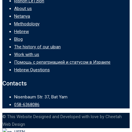
Rishon LeTzion
About us
Netanya
Methodology
Hebrew
Blog
The history of our ulpan
Work with us
Помощь с репатриацией и статусом в Израиле
Hebrew Questions
Contacts
Nisenbaum Str. 37, Bat Yam
058-6368086
© This Website Designed and Developed with love by Cheetah
Web Design
EN