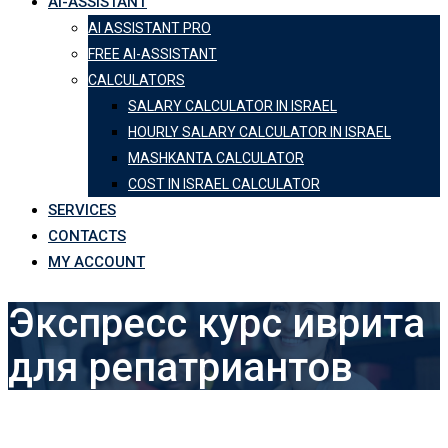
AI-ASSISTANT
AI ASSISTANT PRO
FREE AI-ASSISTANT
CALCULATORS
SALARY CALCULATOR IN ISRAEL
HOURLY SALARY CALCULATOR IN ISRAEL
MASHKANTA CALCULATOR
COST IN ISRAEL CALCULATOR
SERVICES
CONTACTS
MY ACCOUNT
Экспресс курс иврита
для репатриантов