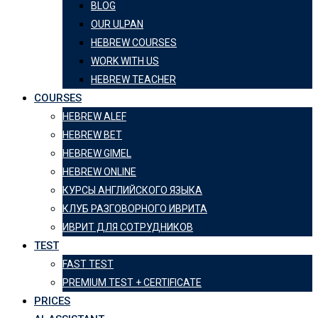
BLOG
OUR ULPAN
HEBREW COURSES
WORK WITH US
HEBREW TEACHER
COURSES
HEBREW ALEF
HEBREW BET
HEBREW GIMEL
HEBREW ONLINE
КУРСЫ АНГЛИЙСКОГО ЯЗЫКА
КЛУБ РАЗГОВОРНОГО ИВРИТА
ИВРИТ ДЛЯ СОТРУДНИКОВ
TEST
FAST TEST
PREMIUM TEST + CERTIFICATE
PRICES