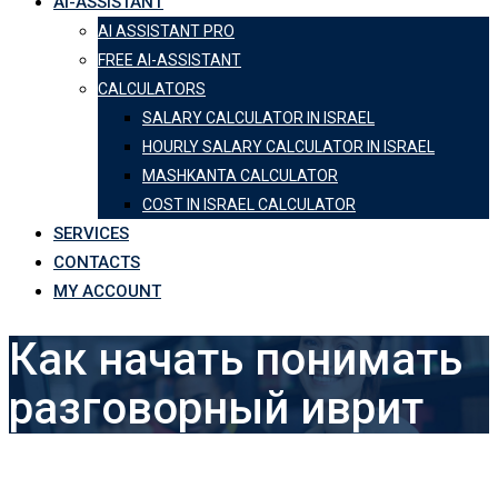
AI-ASSISTANT
AI ASSISTANT PRO
FREE AI-ASSISTANT
CALCULATORS
SALARY CALCULATOR IN ISRAEL
HOURLY SALARY CALCULATOR IN ISRAEL
MASHKANTA CALCULATOR
COST IN ISRAEL CALCULATOR
SERVICES
CONTACTS
MY ACCOUNT
Как начать понимать
разговорный иврит