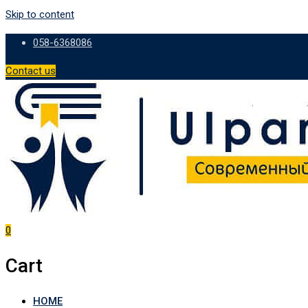
Skip to content
058-6368086
Contact us
0
Cart
HOME