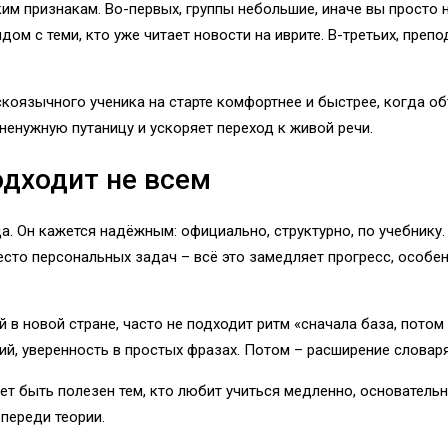
м признакам. Во-первых, группы небольшие, иначе вы просто н
м с теми, кто уже читает новости на иврите. В-третьих, препод
коязычного ученика на старте комфортнее и быстрее, когда об
 ненужную путаницу и ускоряет переход к живой речи.
дходит не всем
 Он кажется надёжным: официально, структурно, по учебнику. 
есто персональных задач – всё это замедляет прогресс, особе
й в новой стране, часто не подходит ритм «сначала база, пото
й, уверенность в простых фразах. Потом – расширение словаря
ет быть полезен тем, кто любит учиться медленно, основательн
впереди теории.