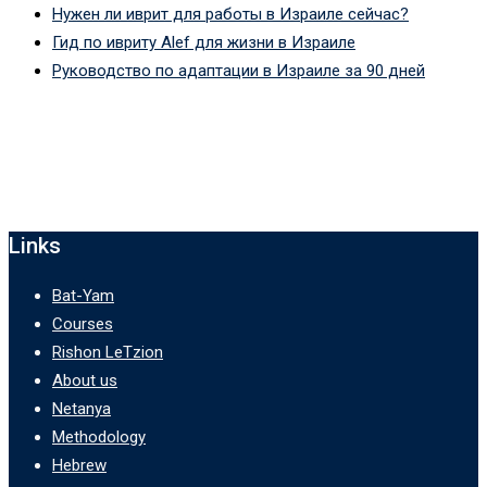
Нужен ли иврит для работы в Израиле сейчас?
Гид по ивриту Alef для жизни в Израиле
Руководство по адаптации в Израиле за 90 дней
Links
Bat-Yam
Courses
Rishon LeTzion
About us
Netanya
Methodology
Hebrew