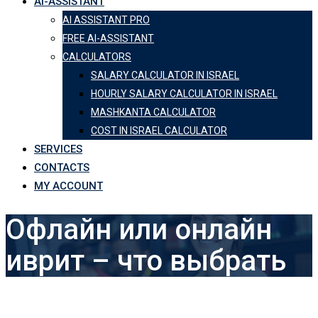
AI-ASSISTANT
AI ASSISTANT PRO
FREE AI-ASSISTANT
CALCULATORS
SALARY CALCULATOR IN ISRAEL
HOURLY SALARY CALCULATOR IN ISRAEL
MASHKANTA CALCULATOR
COST IN ISRAEL CALCULATOR
SERVICES
CONTACTS
MY ACCOUNT
Офлайн или онлайн
иврит – что выбрать