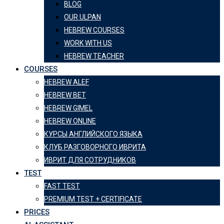
BLOG
OUR ULPAN
HEBREW COURSES
WORK WITH US
HEBREW TEACHER
COURSES
HEBREW ALEF
HEBREW BET
HEBREW GIMEL
HEBREW ONLINE
КУРСЫ АНГЛИЙСКОГО ЯЗЫКА
КЛУБ РАЗГОВОРНОГО ИВРИТА
ИВРИТ ДЛЯ СОТРУДНИКОВ
TEST
FAST TEST
PREMIUM TEST + CERTIFICATE
PRICES