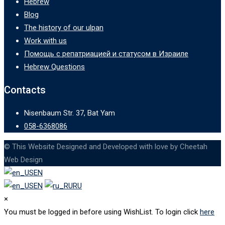
Hebrew
Blog
The history of our ulpan
Work with us
Помощь с репатриацией и статусом в Израиле
Hebrew Questions
Contacts
Nisenbaum Str. 37, Bat Yam
058-6368086
© This Website Designed and Developed with love by Cheetah
Web Design
EN
EN
RU
×
You must be logged in before using WishList. To login click
here