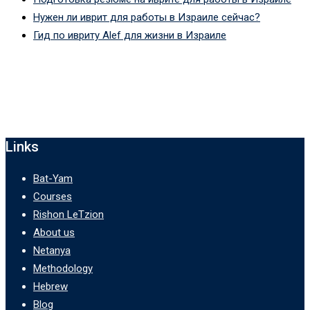
Нужен ли иврит для работы в Израиле сейчас?
Гид по ивриту Alef для жизни в Израиле
Links
Bat-Yam
Courses
Rishon LeTzion
About us
Netanya
Methodology
Hebrew
Blog