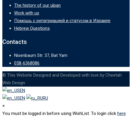
The history of our ulpan
Work with us
Помощь с репатриацией и статусом в Израиле
Hebrew Questions
Contacts
Nisenbaum Str. 37, Bat Yam
058-6368086
© This Website Designed and Developed with love by Cheetah
Web Design
EN
EN
RU
×
You must be logged in before using WishList. To login click
here