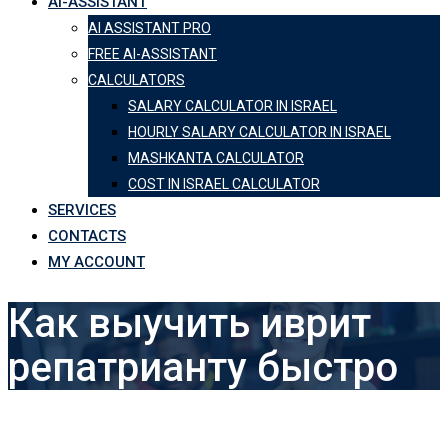
AI-ASSISTANT
AI ASSISTANT PRO
FREE AI-ASSISTANT
CALCULATORS
SALARY CALCULATOR IN ISRAEL
HOURLY SALARY CALCULATOR IN ISRAEL
MASHKANTA CALCULATOR
COST IN ISRAEL CALCULATOR
SERVICES
CONTACTS
MY ACCOUNT
Как выучить иврит
репатрианту быстро