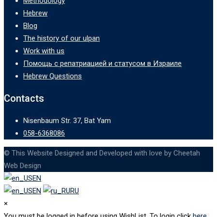
Methodology
Hebrew
Blog
The history of our ulpan
Work with us
Помощь с репатриацией и статусом в Израиле
Hebrew Questions
Contacts
Nisenbaum Str. 37, Bat Yam
058-6368086
© This Website Designed and Developed with love by Cheetah
Web Design
EN
EN
RU
×
You must be logged in before using WishList. To login click
here