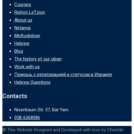
Courses
Rishon LeTzion
About us
Netanya
Methodology
Hebrew
Blog
The history of our ulpan
Work with us
Помощь с репатриацией и статусом в Израиле
Hebrew Questions
Contacts
Nisenbaum Str. 37, Bat Yam
058-6368086
© This Website Designed and Developed with love by Cheetah